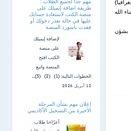
مهم جدا لجميع الطلاب :
غرافيا)
طريقة اضافة إيميلك على
ء الله
منصة الكتب لاستعادة حسابك
عليها في حالة تعذر دخولك أو
فقدت باسورد المنصة
فى حالة حدوث اى مشكلات يرجى التواصل مع مسؤل mis بشؤن
لإضافة إيميلك
على منصة
الكتب افتح
المنصة واتبع
الخطوات التالية: (1) (2) (3)…
12 أبريل 2026
إعلان مهم بشأن المرحلة
الأخيرة من التسجيل الأكاديمي
أعزّاءنا طلاب