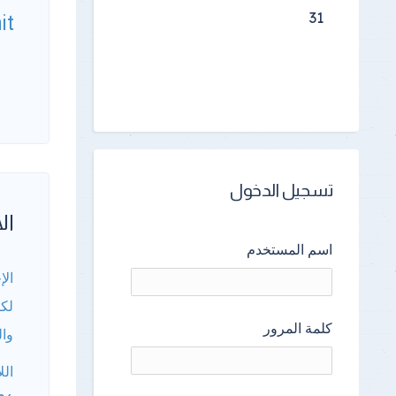
31
it
تسجيل الدخول
الأ
اسم المستخدم
الإ
لكا
كلمة المرور
وال
الل