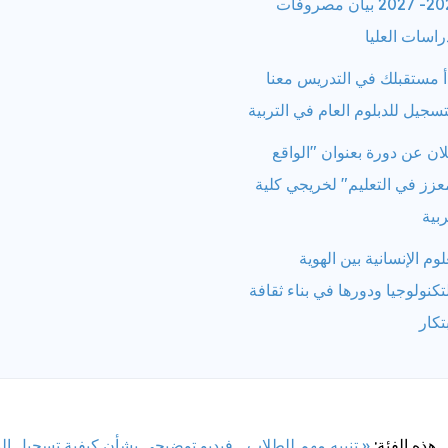
2026- 2027 بيان مصروفات
راسات العليا
أ مستقبلك في التدريس معنا
تسجيل للدبلوم العام في التربية
ان عن دورة بعنوان "الواقع
عزز في التعليم" لخريجي كلية
ربية
لوم الإنسانية بين الهوية
تكنولوجيا ودورها في بناء ثقافة
بتكار
 هذه الفئة:
« تنبيه مهم للطلاب .. فيديو توضيحي بشأن كيفية تسجيل ا