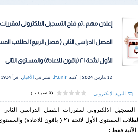
إعلان مهم ..تم فتح التسجيل الالكترونى لمقررات
الفصل الدراسي الثانى ( فصل الربيع) لطلاب الم
الأول لائحة ٢١ (باقون للاعادة) والمستوى الثانى
12 مارس 2024 |
كتبه
it.unit
.
نشر فى
الأخبار
.
قرأ
1934
م
4
2
5
1
3
البريد الإلكترونى
(0 تصويتات)
 التسجيل الالكترونى لمقررات الفصل الدراسي الثانى
الربيع) لطلاب المستوى الأول لائحة ٢١ ( باقون للاعادة) و
لآتية فقط :