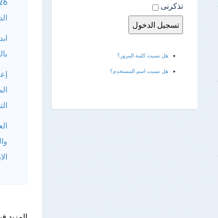
تذكرنى
الد
ابد
بال
هل نسيت كلمة المرور؟
هل نسيت اسم المستخدم؟
إعل
الم
الت
الع
وال
الا
المزيد فى