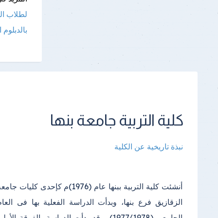
لطلاب الم
بالدبلوم 
كلية التربية جامعة بنها
نبذة تاريخية عن الكلية
أنشئت كلية التربية ببنها عام (1976)م كإحدى كليات جامع
الدراسي(2000) واستمرت الدراسة فيه إلى أن تم إنشا
الزقازيق فرع بنها، وبدأت الدراسة الفعلية بها فى العام
مبنى خاص بالكلية في مجمع الكليات بكفر سعد وتم الانتقال
الجامعى (1977/1978) ،وقد بدأت الدراسة بالفرقة الأول
إليه في عام (2013)؛ ويتكون المكان الجديد للكلية من عد