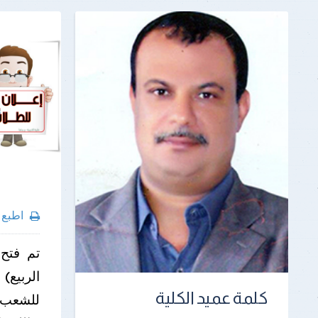
اطبع
تم فتح
كلمة عميد الكلية
للشعب ا