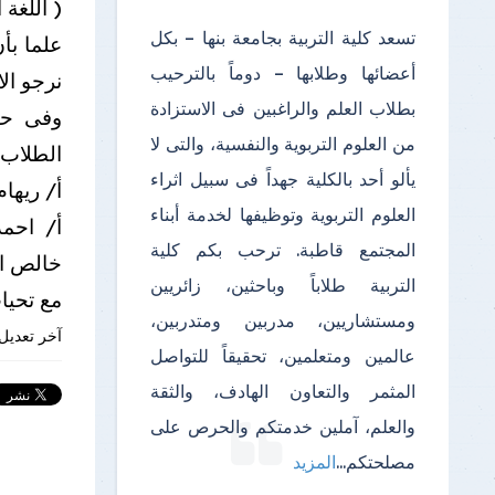
( اللغة 
تسعد كلية التربية بجامعة بنها – بكل
علما بأ
أعضائها وطلابها – دوماً بالترحيب
نرجو ال
بطلاب العلم والراغبين فى الاستزادة
من العلوم التربوية والنفسية، والتى لا
الطلاب
يألو أحد بالكلية جهداً فى سبيل اثراء
أ/ ريهام
العلوم التربوية وتوظيفها لخدمة أبناء
أ/
احمد
المجتمع قاطبة. ترحب بكم كلية
خالص ال
التربية طلاباً وباحثين، زائريين
مع تحيا
ومستشاريين، مدربين ومتدربين،
آخر تعديل 
عالمين ومتعلمين، تحقيقاً للتواصل
المثمر والتعاون الهادف، والثقة
والعلم، آملين خدمتكم والحرص على
مصلحتكم
...
المزيد