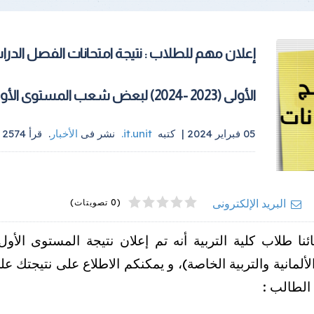
إعلان مهم للطلاب : نتيجة امتحانات الفصل الدر
الأولى (2023 -2024) لبعض شعب المستوى الأول
05 فبراير 2024 |
كتبه
it.unit
.
نشر فى
الأخبار
.
قرأ
2574
م
4
2
5
1
3
البريد الإلكترونى
(0 تصويتات)
نائنا طلاب كلية التربية أنه تم إعلان نتيجة المستوى الأ
الألمانية والتربية الخاصة)، و يمكنكم الاطلاع على نتيجتك عل
لطالب :