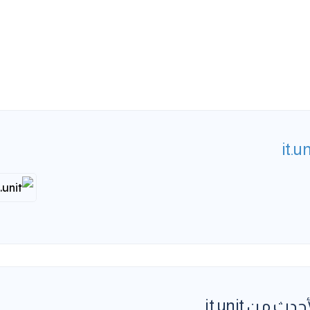
it.un
حدث من it.unit