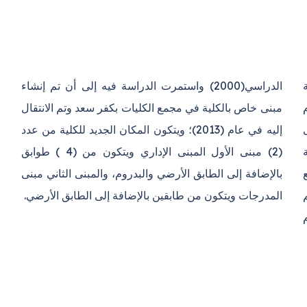
ة
ء
ى
د
م (1979) مع
لثاني مبنى
المدرجات ويتكون من طابقين بالإضافة إلى الطابق الأرضي.