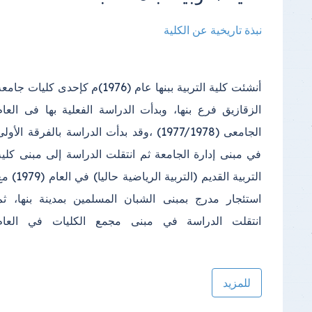
نبذة تاريخية عن الكلية
أنشئت كلية التربية ببنها عام (1976)م كإحدى كليات جامع
الدراسي(2000) واستمرت الدراسة فيه إلى أن تم إنشا
الزقازيق فرع بنها، وبدأت الدراسة الفعلية بها فى العام
مبنى خاص بالكلية في مجمع الكليات بكفر سعد وتم الانتقال
الجامعى (1977/1978) ،وقد بدأت الدراسة بالفرقة الأول
إليه في عام (2013)؛ ويتكون المكان الجديد للكلية من عد
في مبنى إدارة الجامعة ثم انتقلت الدراسة إلى مبنى كلية
(2) مبنى الأول المبنى الإداري ويتكون من (4 ) طوابق
التربية القديم (التربية الرياضية حاليا) في العا
بالإضافة إلى الطابق الأرضي والبدروم، والمبنى ا
استئجار مدرج بمبنى الشبان المسلمين بمدينة بنها، ثم
انتقلت الدراسة في مبنى مجمع الكليات في العام
للمزيد