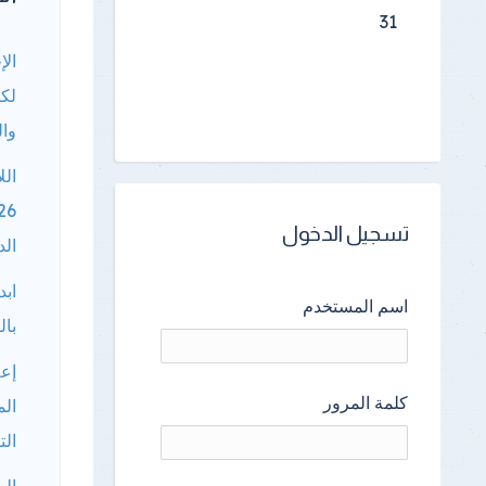
31
الإ
لكا
وال
الل
تسجيل الدخول
الد
ابد
اسم المستخدم
بال
إعل
كلمة المرور
الم
الت
الع