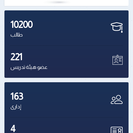
10200
طالب
221
عضو هيئة تدريس
163
إدارى
4