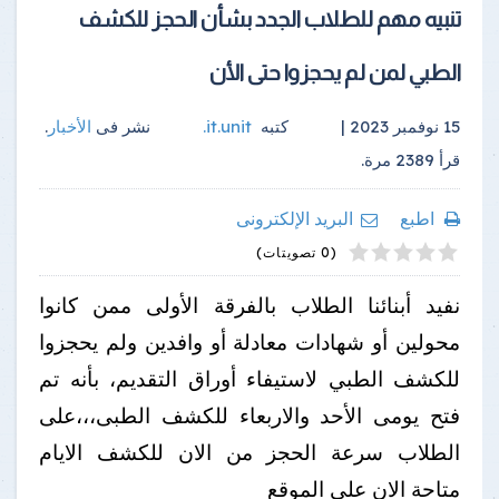
تنبيه مهم للطلاب الجدد بشأن الحجز للكشف
الطبي لمن لم يحجزوا حتى الأن
15 نوفمبر 2023 |
كتبه
it.unit
.
نشر فى
الأخبار
.
قرأ
2389
مرة.
اطبع
البريد الإلكترونى
4
2
5
1
3
(0 تصويتات)
نفيد أبنائنا الطلاب بالفرقة الأولى ممن كانوا
محولين أو شهادات معادلة أو وافدين ولم يحجزوا
للكشف الطبي لاستيفاء أوراق التقديم، بأنه تم
فتح يومى الأحد والاربعاء للكشف الطبى،،،على
الطلاب سرعة الحجز من الان للكشف الايام
متاحة الان على الموقع