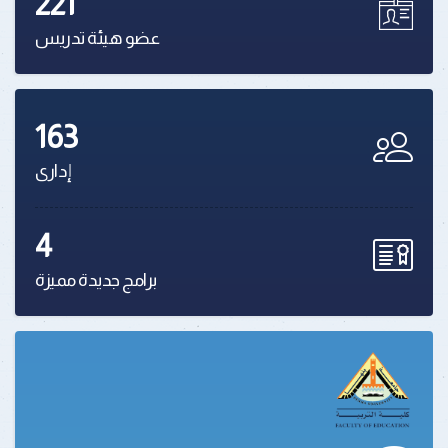
221
عضو هيئة تدريس
163
إدارى
4
برامج جديدة مميزة