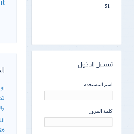
it
31
تسجيل الدخول
الأ
اسم المستخدم
الإ
لكا
وال
كلمة المرور
الل