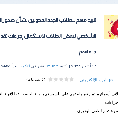
تنبيه مهم للطلاب الجدد المحولين بشأن صدور ا
الشخصي لبعض الطلاب لاستكمال إجراءات تقدي
ملفاتهم
17 أكتوبر 2023 |
كتبه
it.unit
.
نشر فى
الأخبار
.
قرأ
2406
م
4
2
5
1
3
البريد الإلكترونى
(0 تصويتات)
اتى أسمائهم تم رفع ملفاتهم على السيستم برجاء الحضور غدا لانهاء ا
اجراءات
ن هشام لطفى البحيرى