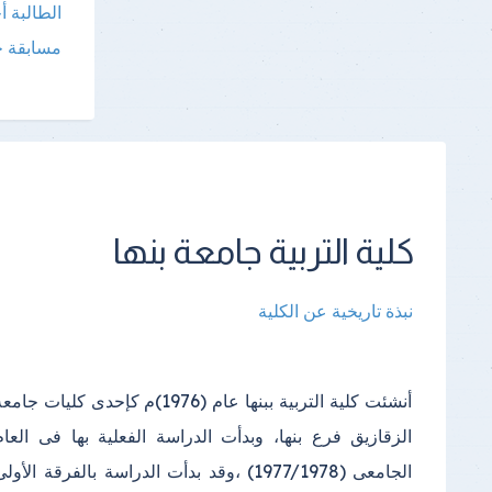
الطالبة 
مسابقة ح
كلية التربية جامعة بنها
نبذة تاريخية عن الكلية
أنشئت كلية التربية ببنها عام (1976)م كإحدى كليات جامع
الدراسي(2000) واستمرت الدراسة فيه إلى أن تم إنشا
الزقازيق فرع بنها، وبدأت الدراسة الفعلية بها فى العام
مبنى خاص بالكلية في مجمع الكليات بكفر سعد وتم الانتقال
الجامعى (1977/1978) ،وقد بدأت الدراسة بالفرقة الأول
إليه في عام (2013)؛ ويتكون المكان الجديد للكلية من عد