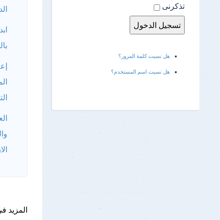
تذكرنى
الد
ابد
بال
هل نسيت كلمة المرور؟
إعل
هل نسيت اسم المستخدم؟
الم
الت
الع
وال
الا
المزيد فى