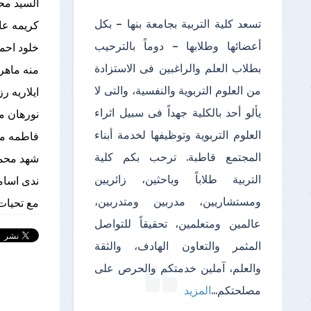
السيد مح
تسعد كلية التربية بجامعة بنها – بكل
كريمه عا
أعضائها وطلابها – دوماً بالترحيب
خلود
احم
بطلاب العلم والراغبين فى الاستزادة
منه ماهر 
من العلوم التربوية والنفسية، والتى لا
ايلاريه رز
يألو أحد بالكلية جهداً فى سبيل اثراء
نورهان 
العلوم التربوية وتوظيفها لخدمة أبناء
فاطمه م
المجتمع قاطبة. ترحب بكم كلية
شهد محم
التربية طلاباً وباحثين، زائريين
ندى اسام
ومستشاريين، مدربين ومتدربين،
مع تحيات
عالمين ومتعلمين، تحقيقاً للتواصل
المثمر والتعاون الهادف، والثقة
والعلم، آملين خدمتكم والحرص على
مصلحتكم
...
المزيد