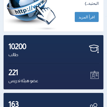
البحثية...)
اقرأ المزيد
10200
طالب
221
عضو هيئة تدريس
163