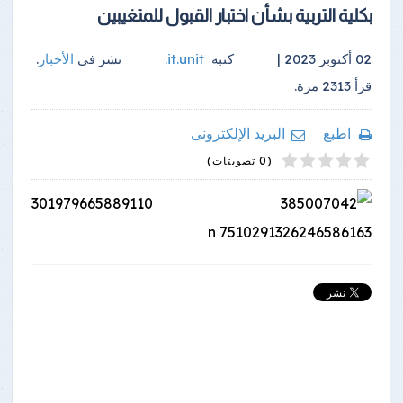
بكلية التربية بشأن اختبار القبول للمتغيبين
02 أكتوبر 2023 |
كتبه
it.unit
.
نشر فى
الأخبار
.
قرأ
2313
مرة.
اطبع
البريد الإلكترونى
4
2
5
1
3
(0 تصويتات)