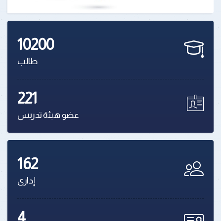
10200
طالب
221
عضو هيئة تدريس
162
إدارى
4