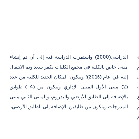
ة
ء
ى
د
م (1979) مع
لثاني مبنى
المدرجات ويتكون من طابقين بالإضافة إلى الطابق الأرضي.