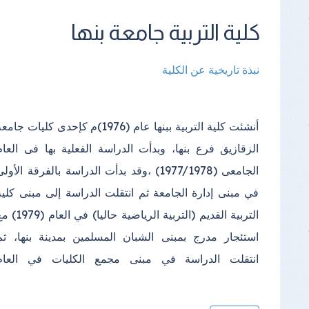
كلية التربية جامعة بنها
نبذة تاريخية عن الكلية
أنشئت كلية التربية ببنها عام (1976)م كإحدى كليات جامع
الدراسي(2000) واستمرت الدراسة فيه إلى أن تم إنشا
الزقازيق فرع بنها، وبدأت الدراسة الفعلية بها فى العام
مبنى خاص بالكلية في مجمع الكليات بكفر سعد وتم الانتقال
الجامعى (1977/1978) ،وقد بدأت الدراسة بالفرقة الأول
إليه في عام (2013)؛ ويتكون المكان الجديد للكلية من عد
في مبنى إدارة الجامعة ثم انتقلت الدراسة إلى مبنى كلية
(2) مبنى الأول المبنى الإداري ويتكون من (4 ) طوابق
التربية القديم (التربية الرياضية حاليا) في العا
بالإضافة إلى الطابق الأرضي والبدروم، والمبنى ا
استئجار مدرج بمبنى الشبان المسلمين بمدينة بنها، ثم
انتقلت الدراسة في مبنى مجمع الكليات في العام