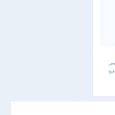
بعض
فتح