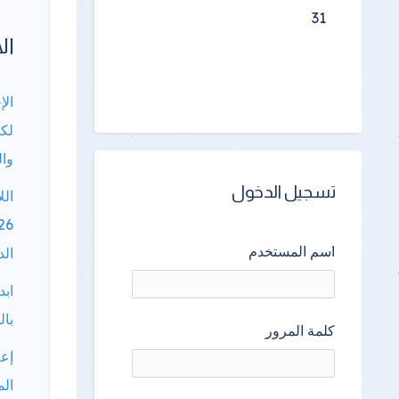
31
الأ
الإ
لكا
وال
تسجيل الدخول
الل
اسم المستخدم
الد
ابد
بال
كلمة المرور
إعل
الم