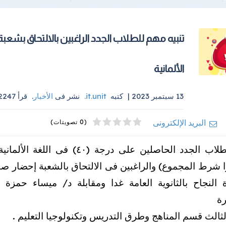
تنبيه مهم للطلاب الجدد الراغبين بالالتحاق بشعبة
الألمانية
13 سبتمبر 2023 |
كتبه
it.unit
.
نشر فى
الأخبار
.
قرأ
2247
4
2
5
1
3
البريد الإلكترونى
(0 تصويتات)
على الطلاب الجدد الحاصلين على درجة (٤٠) فى اللغ
 شرط المجموع) والراغبين فى الالتحاق بالشعبة إحضار ص
 النجاح بالثانوية العامة غدا ومقابلة د/ ميساء حمزة ل
رة
الثالث قسم المناهج وطرق التدريس وتكنولوجيا التعليم .