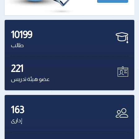
10199
طالب
221
عضو هيئة تدريس
163
إدارى