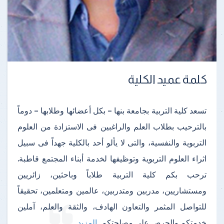
كلمة عميد الكلية
تسعد كلية التربية بجامعة بنها – بكل أعضائها وطلابها – دوماً
بالترحيب بطلاب العلم والراغبين فى الاستزادة من العلوم
التربوية والنفسية، والتى لا يألو أحد بالكلية جهداً فى سبيل
اثراء العلوم التربوية وتوظيفها لخدمة أبناء المجتمع قاطبة.
ترحب بكم كلية التربية طلاباً وباحثين، زائريين
ومستشاريين، مدربين ومتدربين، عالمين ومتعلمين، تحقيقاً
للتواصل المثمر والتعاون الهادف، والثقة والعلم، آملين
خدمتكم والحرص على مصلحتكم
...
المزيد