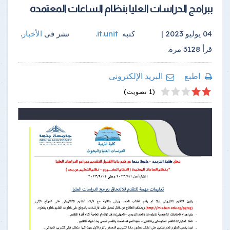
ببرامج الدراسات العليا بنظام الساعات المعتمده
04 يوليو 2023 |
كتبه
it.unit
.
نشر فى
الأخبار
.
قرأ
3128
مرة.
اطبع
البريد الإلكترونى
4
2
5
1
3
(1 تصويت)