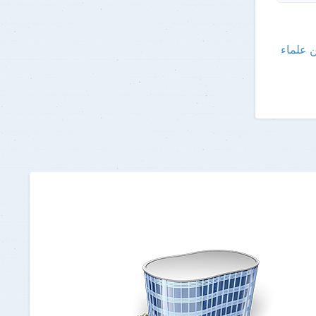
ا بقائمة السيفير الدولية لأفضل 2٪ من علماء