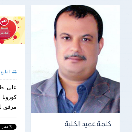
اطبع
على طل
كورونا
مرفق ل
كلمة عميد الكلية