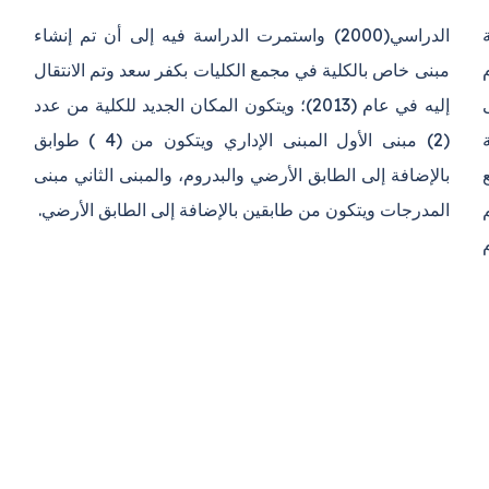
ة
ء
ى
د
م (1979) مع
لثاني مبنى
المدرجات ويتكون من طابقين بالإضافة إلى الطابق الأرضي.