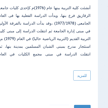
أنشئت كلية التربية ببنها عام (1976)م كإحدى كليات جامع
الدراسي(2000) واستمرت الدراسة فيه إلى أن تم إنشا
الزقازيق فرع بنها، وبدأت الدراسة الفعلية بها فى العام
مبنى خاص بالكلية في مجمع الكليات بكفر سعد وتم الانتقال
الجامعى (1977/1978) ،وقد بدأت الدراسة بالفرقة الأول
إليه في عام (2013)؛ ويتكون المكان الجديد للكلية من عد
في مبنى إدارة الجامعة ثم انتقلت الدراسة إلى مبنى كلية
(2) مبنى الأول المبنى الإداري ويتكون من (4 ) طوابق
التربية القديم (التربية الرياضية حاليا) في العا
بالإضافة إلى الطابق الأرضي والبدروم، والمبنى ا
استئجار مدرج بمبنى الشبان المسلمين بمدينة بنها، ثم
انتقلت الدراسة في مبنى مجمع الكليات في العام
للمزيد