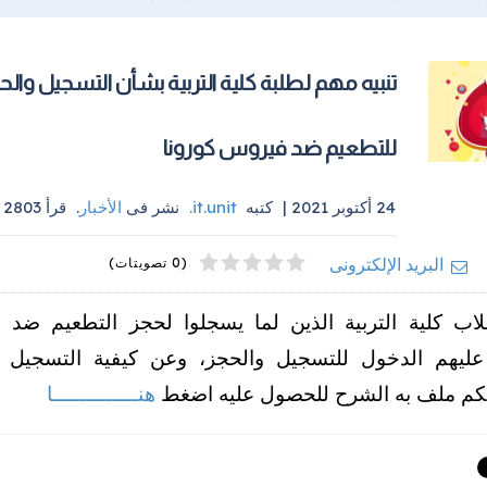
تنبيه مهم لطلبة كلية التربية بشأن التسجيل والح
للتطعيم ضد فيروس كورونا
24 أكتوبر 2021 |
كتبه
it.unit
.
نشر فى
الأخبار
.
قرأ
2803
م
4
2
5
1
3
البريد الإلكترونى
(0 تصويتات)
اب كلية التربية الذين لما يسجلوا لحجز التطعيم ضد
 عليهم الدخول للتسجيل والحجز، وعن كيفية التسجيل 
كم ملف به الشرح للحصول عليه اضغط
هنـــــــــــــا