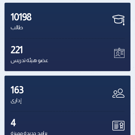
10198
طالب
221
عضو هيئة تدريس
163
إدارى
4
برامج جديدة مميزة