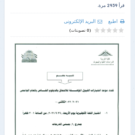
قرأ
2939
مرة.
اطبع
البريد الإلكترونى
4
2
5
1
3
(0 تصويتات)