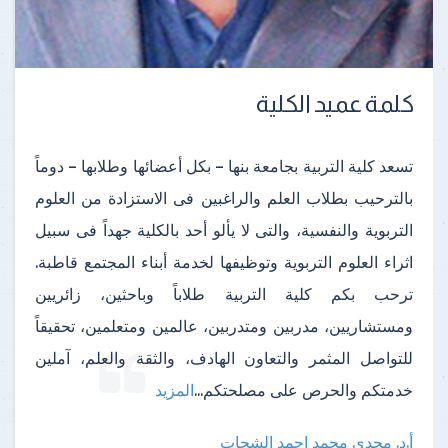
كلمة عميد الكلية
تسعد كلية التربية بجامعة بنها – بكل أعضائها وطلابها – دوماً
بالترحيب بطلاب العلم والراغبين فى الاستزادة من العلوم
التربوية والنفسية، والتى لا يألو أحد بالكلية جهداً فى سبيل
اثراء العلوم التربوية وتوظيفها لخدمة أبناء المجتمع قاطبة.
ترحب بكم كلية التربية طلاباً وباحثين، زائريين
ومستشاريين، مدربين ومتدربين، عالمين ومتعلمين، تحقيقاً
للتواصل المثمر والتعاون الهادف، والثقة والعلم، آملين
خدمتكم والحرص على مصلحتكم
...
المزيد
أ.د. مجدى محمد احمد الشحات