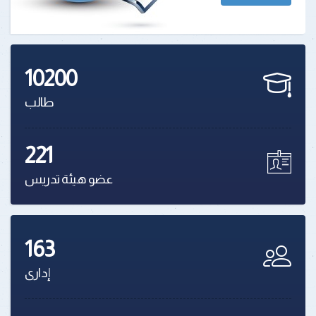
10200
طالب
221
عضو هيئة تدريس
163
إدارى