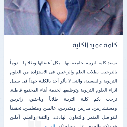
كلمة عميد الكلية
تسعد كلية التربية بجامعة بنها – بكل أعضائها وطلابها – دوماً
بالترحيب بطلاب العلم والراغبين فى الاستزادة من العلوم
التربوية والنفسية، والتى لا يألو أحد بالكلية جهداً فى سبيل
اثراء العلوم التربوية وتوظيفها لخدمة أبناء المجتمع قاطبة.
ترحب بكم كلية التربية طلاباً وباحثين، زائريين
ومستشاريين، مدربين ومتدربين، عالمين ومتعلمين، تحقيقاً
للتواصل المثمر والتعاون الهادف، والثقة والعلم، آملين
خدمتكم والحرص على مصلحتكم
...
المزيد