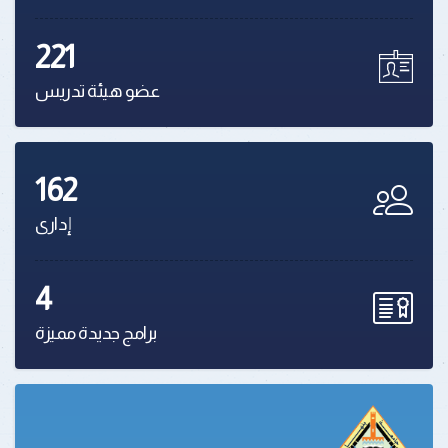
221
عضو هيئة تدريس
162
إدارى
4
برامج جديدة مميزة