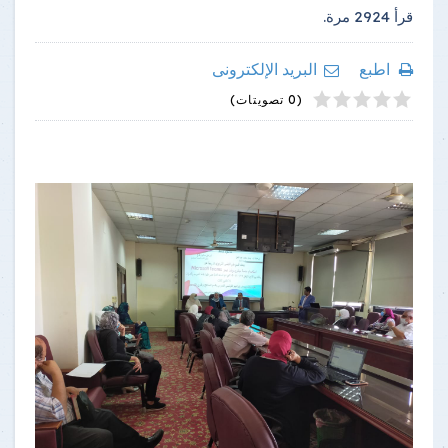
قرأ
2924
مرة.
اطبع
البريد الإلكترونى
4
2
5
1
3
(0 تصويتات)