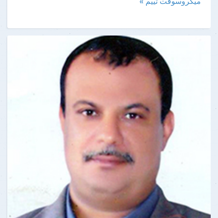
ميكروسوفت تييم »