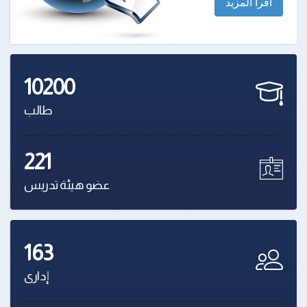
اقرأ المزيد
10200
طالب
221
عضو هيئة تدريس
163
إدارى