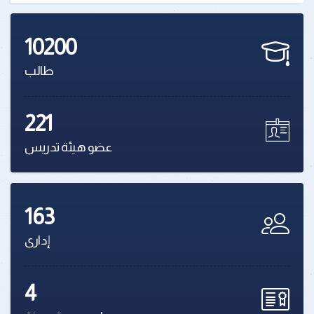
10200
طالب
221
عضو هيئة تدريس
163
إدارى
4