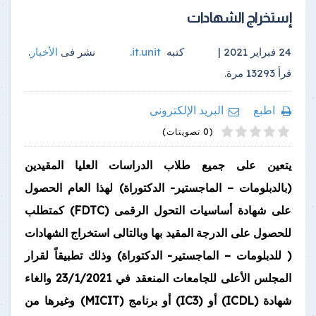
إستخراج الشهادات
24 فبراير 2021 |
كتبه
it.unit
.
نشر فى
الأخبار
.
قرأ
13293
مرة.
اطبع
البريد الإلكترونى
4
2
5
1
3
(0 تصويتات)
يتعين على جميع طلاب الدراسات العليا المقيدين
(بالدبلومات – الماجستير- الدكتوراة) لهذا العام الحصول
على شهادة أساسيات التحول الرقمى (
FDTC
) كمتطلب
للحصول على الدرجة المقيد بها وبالتالى استخراج الشهادات
( للدبلومات – الماجستير- الدكتوراة) وذلك تطبيقاً لقرار
المجلس الأعلى للجامعات المنعقد في 23/1/2021 والغاء
شهادة (
ICDL
) أو (
IC3
) أو برنامج
(MICIT)
وغيرها من