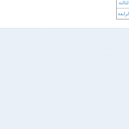
لثالثة
لرابعة