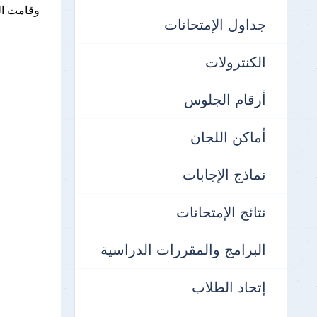
وقامت الك
جداول الإمتحانات
الش
الكنترولات
اللغة
أرقام الجلوس
اللغ
أماكن اللجان
الت
نماذج الإجابات
الفل
نتائج الإمتحانات
الك
البرامج والمقررات الدراسية
بيو
إتحاد الطلاب
فيز