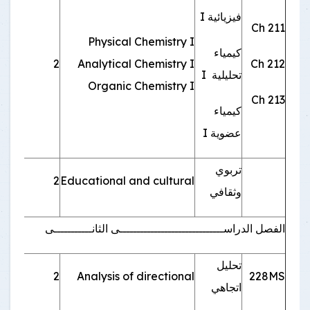
فيزيائية I
Ch 211
Physical Chemistry I
كيمياء
Ch 212
Analytical Chemistry I
2
اجبا
تحليلية I
Organic Chemistry I
Ch 213
كيمياء
عضوية I
تربوي
Educational and cultural
2
اجبا
وثقافي
الفصل الدراســــــــــــــــــــــــــــــى الثانـــــــــــى
تحليل
228MS
Analysis of directional
2
اجبا
اتجاهي