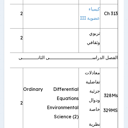
كيمياء
Ch 313
2
اجب
عضوية III
تربوي
2
اجب
وثقافي
الفصل الدراســــــــــــــــــــــــــــــى الثانـــــــــــى
معادلات
تفاضلية
Ordinary Differential
جزئية
328Ms
Equations
ودوال
2
اجب
Environmental
خاصة
329MS
Science (2)
نظرية