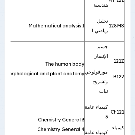
هندسية
تحليل
2
Mathematical analysis I
128MS
رياضي I
جسم
الإنسان
121Z
The human body
2
مورفولوجي
Morphological and plant anatomy
B122
وتشريح
نبات
كيمياء عامة
Ch121
3
Chemistry General 3
2
كيمياء
Chemistry General 4
كيمياء عامة