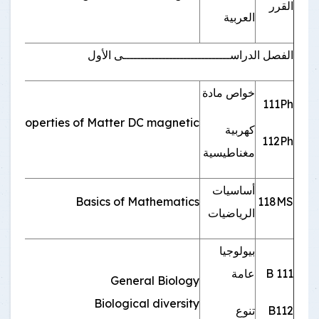
القرر
ال
العربية
الفصل الدراســــــــــــــــــــــــــــــى الأول
خواص مادة
111Ph
2
Properties of Matter DC magnetic
كهربية
112Ph
مغناطيسية
أساسيات
2
Basics of Mathematics
118MS
الرياضيات
بيولوجيا
B 111
عامة
General Biology
2
Biological diversity
B112
تنوع