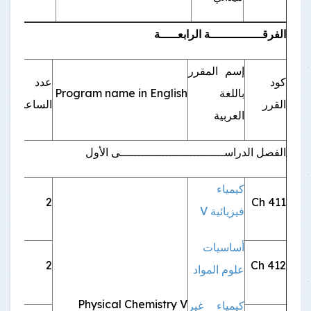
الفرقـــــــــــــــة الرابعـــــة
إسم المقرر
كود
عدد
إجب
باللغة
Program name in English
القرر
الساعات
إخت
العربية
الفصل الدراســــــــــــــــــــــــــــــى الأول
كيمياء
Ch 411
2
اجب
فيزيائية V
أساسيات
Ch 412
2
اجب
علوم المواد
Physical Chemistry V
كيمياء غير