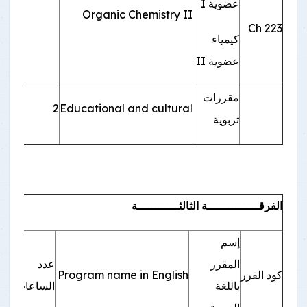
عضوية I
Organic Chemistry II
Ch 223
كيمياء
عضوية II
مقررات
Educational and cultural
2
اجبا
تربوية
الفرقـــــــــــــــة الثالثــــــــــــة
إسم
المقرر
عدد
إجب
كود القرر
Program name in English
باللغة
الساعات
إخت