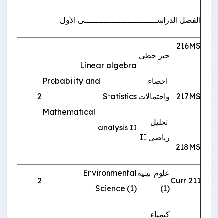
الفصل الدراســــــــــــــــــــــــــــــى الأول
216MS
جبر خطى
Linear algebra
احصاء
Probability and
217MS
واحتمالات
Statistics
2
اجبا
Mathematical
تحليل
analysis II
رياضى II
218MS
علوم بيئية
Environmental
211 Curr
2
اجبا
Science (1)
(1)
كيمياء