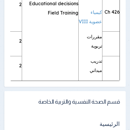
Educational decisions
2
اجب
Ch 426
كيمياء
Field Training
عضوية VIII
مقررات
2
اجب
تربوية
تدريب
2
اجب
ميداني
قسم الصحة النفسية والتربية الخاصة
الرئيسية