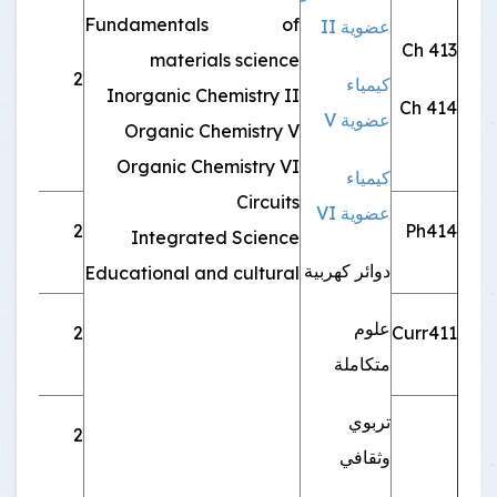
Fundamentals of
عضوية II
Ch 413
materials science
2
اجب
كيمياء
Inorganic Chemistry II
Ch 414
عضوية V
Organic Chemistry V
Organic Chemistry VI
كيمياء
Circuits
عضوية VI
Ph414
2
اجب
Integrated Science
دوائر كهربية
Educational and cultural
علوم
Curr411
2
اجب
متكاملة
تربوي
2
اجب
وثقافي