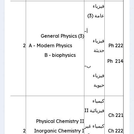
فيزياء
عامة (3)
أ-
General Physics (3)
فيزياء
Ph 222
A - Modern Physics
2
اجبا
حديثة
B - biophysics
214 Ph
ب-
فيزياء
حيوية
كيمياء
فيزيائية II
Ch 221
Physical Chemistry II
كيمياء غير
Ch 222
Inorganic Chemistry I
2
اجبا