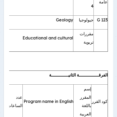
عامة
4
123 G
جيولوجيا
Geology
2
مقررات
2
Educational and cultural
تربوية
الفرقـــــــــــــــة الثانيـــــــــــــة
إسم
المقرر
عدد
إجبا
كود القرر
Program name in English
باللغة
الساعات
إختي
العربية