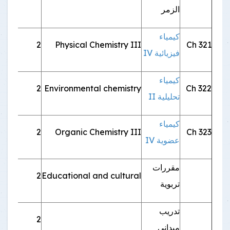
الزمر
كيمياء
Ch 321
Physical Chemistry III
2
اجب
فيزيائية IV
كيمياء
Ch 322
Environmental chemistry
2
اجب
تحليلية II
كيمياء
Ch 323
Organic Chemistry III
2
اجب
عضوية IV
مقررات
Educational and cultural
2
اجب
تربوية
تدريب
2
اجب
ميداني