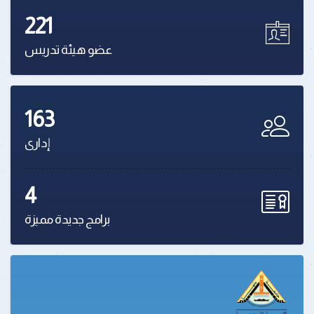
221
عضو هيئة تدريس
163
إدارى
4
برامج جديدة مميزة