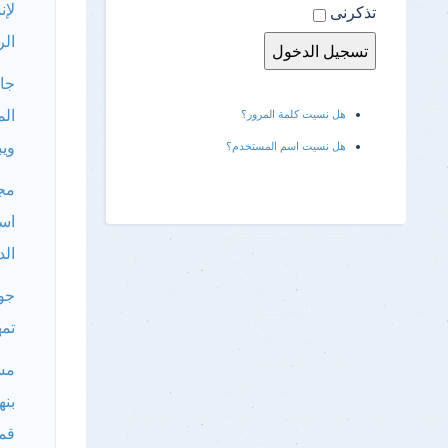
لإن
تذكرنى
الر
ال
هل نسيت كلمة المرور؟
ويب
هل نسيت اسم المستخدم؟
مج
است
الد
جول
تمه
مش
بنه
قم