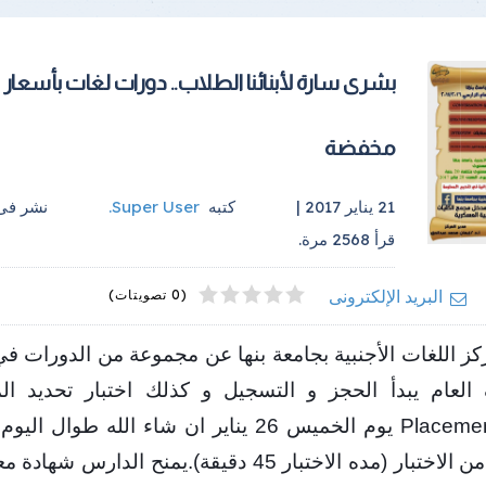
بشرى سارة لأبنائنا الطلاب.. دورات لغات بأسعار
مخفضة
21 يناير 2017 |
كتبه
Super User
.
نشر ف
قرأ
2568
مرة.
4
2
5
1
3
البريد الإلكترونى
(0 تصويتات)
كز اللغات الأجنبية بجامعة بنها عن مجموعة من الدورات في
العام يبدأ الحجز و التسجيل و كذلك اختبار تحديد ا
Placement Test يوم الخميس 26 يناير ان شاء الله طوال
الانتهاء من الاختبار (مده الاختبار 45 دقيقة).يمنح الدارس ش