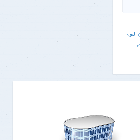
 اليوم
م