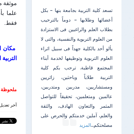
موثقة م
تسعد كلية التربية بجامعة بنها – بكل
أعضائها وطلابها – دوماً بالترحيب
فقط.
بطلاب العلم والراغبين فى الاستزادة
من العلوم التربوية والنفسية، والتى لا
مكان ال
يألو أحد بالكلية جهداً فى سبيل اثراء
التربية 
العلوم التربوية وتوظيفها لخدمة أبناء
المجتمع قاطبة. ترحب بكم كلية
التربية طلاباً وباحثين، زائريين
ومستشاريين، مدربين ومتدربين،
ملحوظة :
عالمين ومتعلمين، تحقيقاً للتواصل
آخر تعديل 
المثمر والتعاون الهادف، والثقة
والعلم، آملين خدمتكم والحرص على
مصلحتكم
...
المزيد