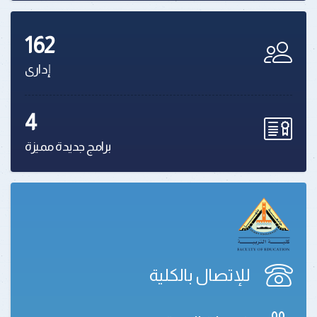
162
إدارى
4
برامج جديدة مميزة
للإتصال بالكلية