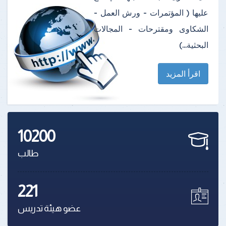
عليها ( المؤتمرات - ورش العمل -
الشكاوى ومقترحات - المجالات
البحثية...)
اقرأ المزيد
10200
طالب
221
عضو هيئة تدريس