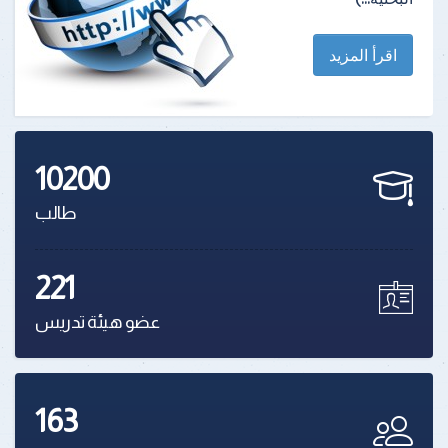
اقرأ المزيد
10200
طالب
221
عضو هيئة تدريس
163