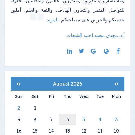
ومستشاريين، مدربين ومتدربين، عالمين ومتعلمين، تحقيقاً
للتواصل المثمر والتعاون الهادف، والثقة والعلم، آملين
خدمتكم والحرص على مصلحتكم
...
المزيد
أ.د. مجدى محمد احمد الشحات
»
«
August 2026
Sun
Sat
Fri
Thu
Wed
Tue
Mon
2
1
9
8
7
6
5
4
3
16
15
14
13
12
11
10